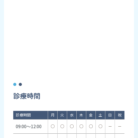
診療時間
診療時間
月
火
水
木
金
土
日
祝
09:00～12:00
○
○
○
○
○
○
－
－