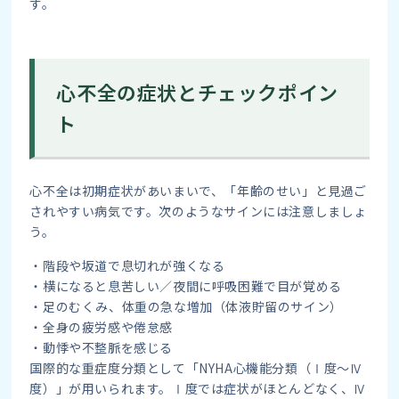
す。
心不全の症状とチェックポイン
ト
心不全は初期症状があいまいで、「年齢のせい」と見過ご
されやすい病気です。次のようなサインには注意しましょ
う。
・階段や坂道で息切れが強くなる
・横になると息苦しい／夜間に呼吸困難で目が覚める
・足のむくみ、体重の急な増加（体液貯留のサイン）
・全身の疲労感や倦怠感
・動悸や不整脈を感じる
国際的な重症度分類として「NYHA心機能分類（Ⅰ度〜Ⅳ
度）」が用いられます。Ⅰ度では症状がほとんどなく、Ⅳ