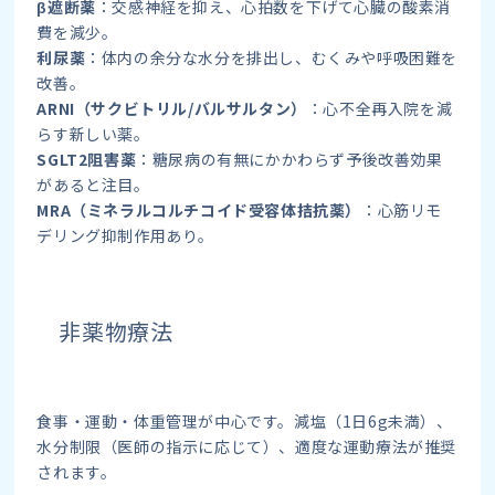
β遮断薬
：交感神経を抑え、心拍数を下げて心臓の酸素消
費を減少。
利尿薬
：体内の余分な水分を排出し、むくみや呼吸困難を
改善。
ARNI（サクビトリル/バルサルタン）
：心不全再入院を減
らす新しい薬。
SGLT2阻害薬
：糖尿病の有無にかかわらず予後改善効果
があると注目。
MRA（ミネラルコルチコイド受容体拮抗薬）
：心筋リモ
デリング抑制作用あり。
非薬物療法
食事・運動・体重管理が中心です。減塩（1日6g未満）、
水分制限（医師の指示に応じて）、適度な運動療法が推奨
されます。