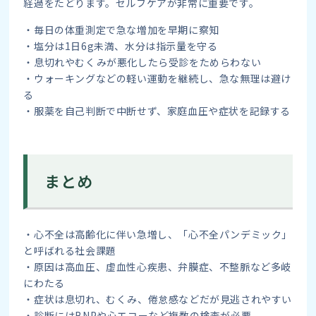
経過をたどります。セルフケアが非常に重要です。
・毎日の体重測定で急な増加を早期に察知
・塩分は1日6g未満、水分は指示量を守る
・息切れやむくみが悪化したら受診をためらわない
・ウォーキングなどの軽い運動を継続し、急な無理は避け
る
・服薬を自己判断で中断せず、家庭血圧や症状を記録する
まとめ
・心不全は高齢化に伴い急増し、「心不全パンデミック」
と呼ばれる社会課題
・原因は高血圧、虚血性心疾患、弁膜症、不整脈など多岐
にわたる
・症状は息切れ、むくみ、倦怠感などだが見逃されやすい
・診断にはBNPや心エコーなど複数の検査が必要