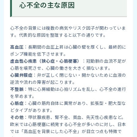
心不全の主な原因
心不全の背景には複数の病気やリスク因子が関わっていま
す。代表的な原因を整理すると以下の通りです。
高血圧
：長期間の血圧上昇は心臓の壁を厚くし、最終的に
ポンプ機能を低下させます。
虚血性心疾患（狭心症・心筋梗塞）
：冠動脈の血流不足が
心筋を壊死させ、心臓の働きを大きく損ないます。
心臓弁膜症
：弁が正しく閉じない・開かないために血液の
逆流や流れの障害が起こります。
不整脈
：特に心房細動は心拍リズムを乱し、心不全の進行
を早めます。
心筋症
：心臓の筋肉自体に異常があり、拡張型・肥大型な
どタイプがあります。
その他
：甲状腺疾患、腎不全、貧血、先天性心疾患など。
欧米では心筋梗塞に続発する心不全が多いのに対し、日本
では「高血圧を背景にした心不全」が目立つ点も特徴で